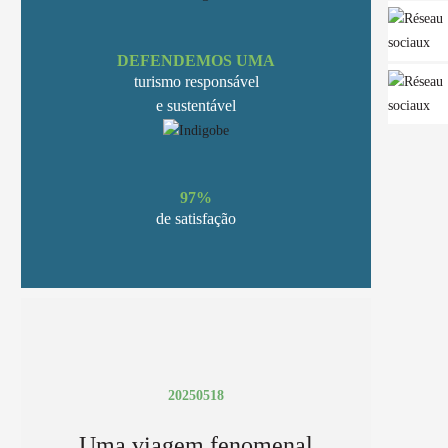
DEFENDEMOS UMA
turismo responsável
e sustentável
97%
de satisfação
20250518
Uma viagem fenomenal