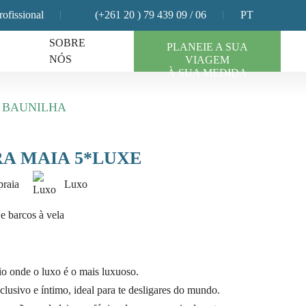
rofissional
(+261 20 ) 79 439 09 / 06
PT
SOBRE
PLANEIE A SUA
NÓS
VIAGEM
À SUA MEDIDA
E BAUNILHA
A MAIA 5*LUXE
praia
Luxo
 e barcos à vela
io onde o luxo é o mais luxuoso.
lusivo e íntimo, ideal para te desligares do mundo.