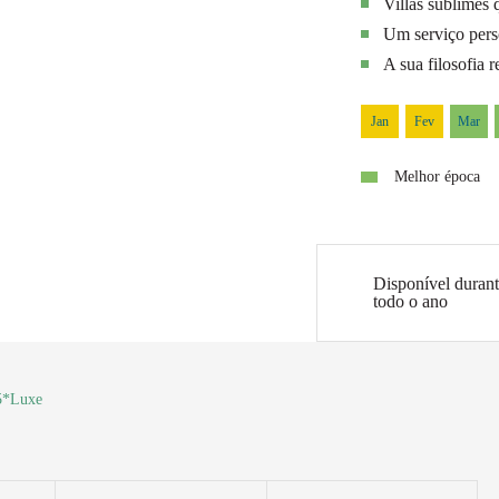
Villas sublimes 
Um serviço perso
A sua filosofia 
Jan
Fev
Mar
Melhor época
Disponível duran
todo o ano
*Luxe