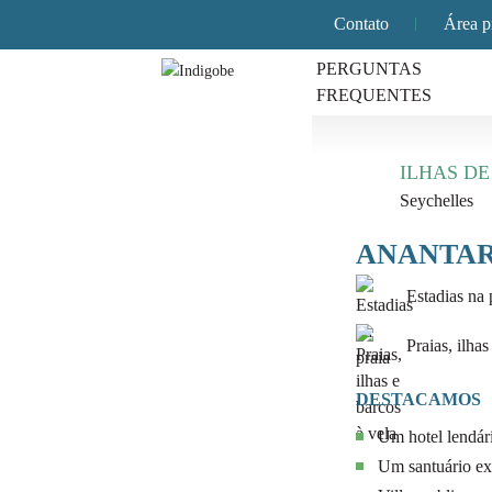
Contato
Área p
PERGUNTAS
FREQUENTES
ILHAS D
Seychelles
ANANTAR
Estadias na 
Praias, ilhas
DESTACAMOS
Um hotel lendár
Um santuário exc