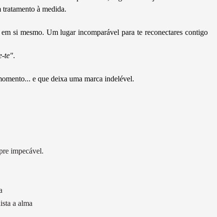
m tratamento à medida.
em si mesmo. Um lugar incomparável para te reconectares contigo
-te"
.
omento... e que deixa uma marca indelével.
mpre impecável.
a
ista a alma