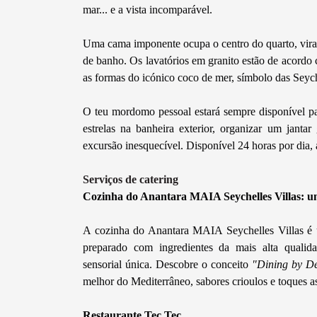
mar... e a vista incomparável.
Uma cama imponente ocupa o centro do quarto, virad
de banho. Os lavatórios em granito estão de acordo 
as formas do icónico coco de mer, símbolo das Seych
O teu mordomo pessoal estará sempre disponível par
estrelas na banheira exterior, organizar um janta
excursão inesquecível. Disponível 24 horas por dia, 
Serviços de catering
Cozinha do Anantara MAIA Seychelles Villas: um
A cozinha do Anantara MAIA Seychelles Villas é um
preparado com ingredientes da mais alta qualida
sensorial única. Descobre o conceito
"Dining by D
melhor do Mediterrâneo, sabores crioulos e toques as
Restaurante Tec Tec