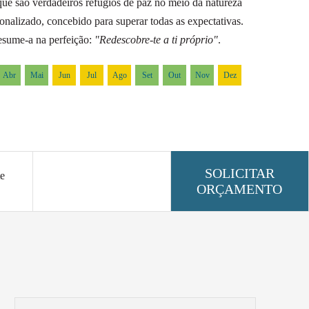
que são verdadeiros refúgios de paz no meio da natureza
nalizado, concebido para superar todas as expectativas.
resume-a na perfeição:
"Redescobre-te a ti próprio"
.
Abr
Mai
Jun
Jul
Ago
Set
Out
Nov
Dez
SOLICITAR
te
ORÇAMENTO