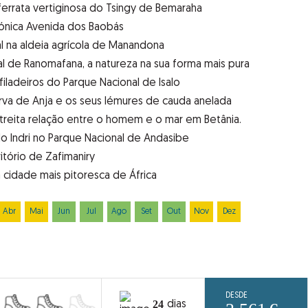
 ferrata vertiginosa do Tsingy de Bemaraha
cónica Avenida dos Baobás
al na aldeia agrícola de Manandona
l de Ranomafana, a natureza na sua forma mais pura
filadeiros do Parque Nacional de Isalo
rva de Anja e os seus lémures de cauda anelada
treita relação entre o homem e o mar em Betânia.
o Indri no Parque Nacional de Andasibe
itório de Zafimaniry
a cidade mais pitoresca de África
Abr
Mai
Jun
Jul
Ago
Set
Out
Nov
Dez
DESDE
24
dias