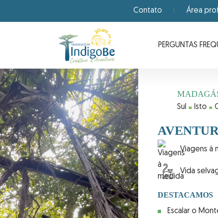
Contato
Área prof
PERGUNTAS FREQ
MADAGÁ
Sul
Isto
AVENTU
Viagens à
Vida selv
DESTACAMOS
Escalar o Mont