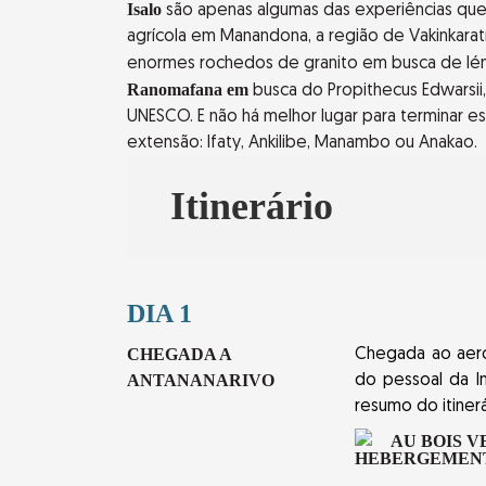
Isalo
são apenas algumas das experiências que 
agrícola em Manandona, a região de Vakinkara
enormes rochedos de granito em busca de lé
Ranomafana em
busca do Propithecus Edwarsii,
UNESCO. E não há melhor lugar para terminar 
extensão: Ifaty, Ankilibe, Manambo ou Anakao.
Itinerário
DIA 1
CHEGADA A
Chegada ao aerop
ANTANANARIVO
do pessoal da In
resumo do itinerá
AU BOIS V