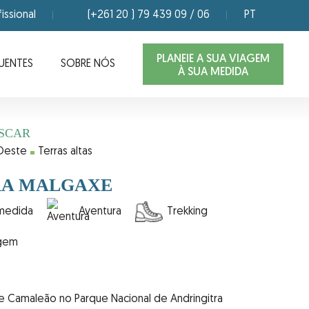
issional
(+261 20 ) 79 439 09 / 06
PT
PLANEIE A SUA VIAGEM
UENTES
SOBRE NÓS
À SUA MEDIDA
SCAR
Oeste
Terras altas
RA MALGAXE
 medida
Aventura
Trekking
agem
e Camaleão no Parque Nacional de Andringitra