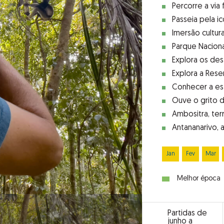
Percorre a via
Passeia pela i
Imersão cultur
Parque Naciona
Explora os des
Explora a Rese
Conhecer a es
Ouve o grito d
Ambositra, terr
Antananarivo, 
Jan
Fev
Mar
Melhor época
Partidas de
junho a