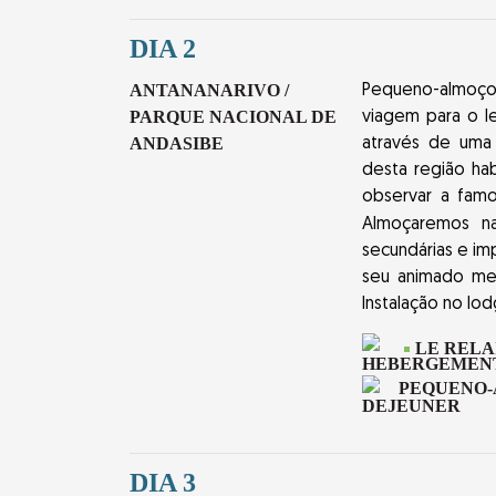
DIA 2
ANTANANARIVO /
Pequeno-almoço e
PARQUE NACIONAL DE
viagem para o le
ANDASIBE
através de uma 
desta região ha
observar a famo
Almoçaremos n
secundárias e imp
seu animado me
Instalação no lod
LE RELA
PEQUENO
DIA 3