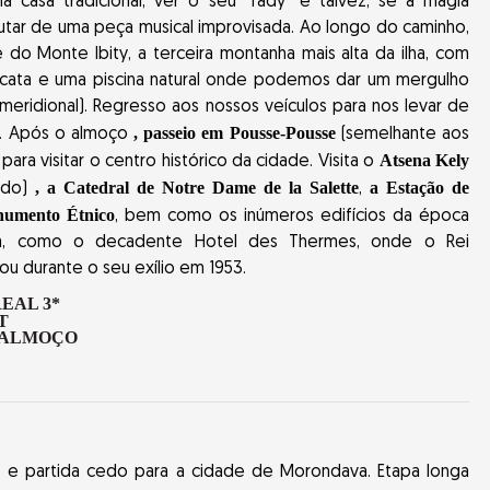
 uma casa tradicional, ver o seu "fady" e talvez, se a magia
utar de uma peça musical improvisada. Ao longo do caminho,
o Monte Ibity, a terceira montanha mais alta da ilha, com
cata e uma piscina natural onde podemos dar um mergulho
meridional). Regresso aos nossos veículos para nos levar de
, passeio em Pousse-Pousse
be. Após o almoço
(semelhante aos
Atsena Kely
 para visitar o centro histórico da cidade. Visita o
, a Catedral de Notre Dame de la Salette
a Estação de
ado)
,
umento Étnico
, bem como os inúmeros edifícios da época
esa, como o decadente Hotel des Thermes, onde o Rei
 durante o seu exílio em 1953.
EAL 3*
-ALMOÇO
e partida cedo para a cidade de Morondava. Etapa longa