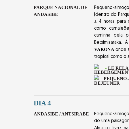
PARQUE NACIONAL DE
Pequeno-almoço
ANDASIBE
(dentro do Parq
± 4 horas para o
como camaleões
caminha pela p
Betsimisaraka.
VAKONA
onde a
tropical como o 
LE RELA
PEQUENO
DIA 4
ANDASIBE / ANTSIRABE
Pequeno-almoço c
de uma paisagem
Almoço livre 