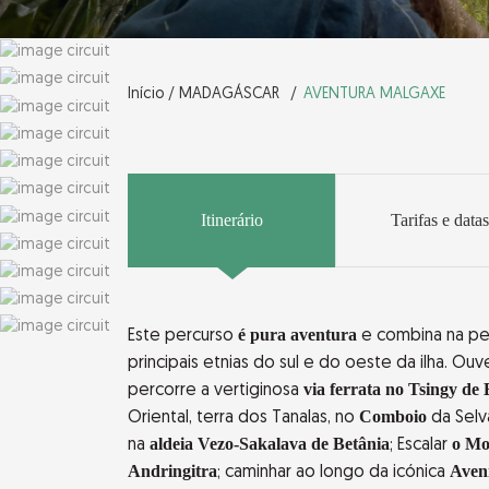
Início /
MADAGÁSCAR
AVENTURA MALGAXE
Itinerário
Tarifas e datas
é pura aventura
Este percurso
e combina na per
principais etnias do sul e do oeste da ilha. Ou
via ferrata no Tsingy d
percorre a vertiginosa
Comboio
Oriental, terra dos Tanalas, no
da Selv
aldeia Vezo-Sakalava de Betânia
o Mo
na
; Escalar
Andringitra
Aven
; caminhar ao longo da icónica