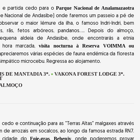
Parque Nacional de Analamazaotra
 e partida cedo para o
ue Nacional de Andasibe) onde faremos um passeio a pé de
bservar o maior lémure da ilha, o famoso Indri-Indri, bem
, rãs, fetos arbóreos, pandanos..... Depois do almoço,
equena aldeia de Andasibe, onde encontrarás a etnia
visita nocturna à Reserva VOIMMA ou
 À hora marcada,
preciaremos várias espécies de fauna endémica da floresta
simpático microcebu. Regressa ao alojamento.
IS DE MANTADIA 3*.
VAKONA FOREST LODGE 3*.
-ALMOÇO
edo e continuação para as "Terras Altas" malgaxes através
 de arrozais em socalcos, ao longo da famosa estrada RN7.
Foie-gras
Behenjy
na cidade do
,
, onde poderemos provar