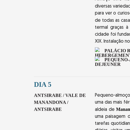
diversas varieda
para ver o curio
de todas as cas
termal graças à
cidade foi funda
XIX. Instalação no
PALÁCIO R
PEQUENO
DIA 5
ANTSIRABE / VALE DE
Pequeno-almoço e
MANANDONA /
uma das mais fért
ANTSIRABE
Manan
aldeia de
uma paisagem de
tarefas quotidia