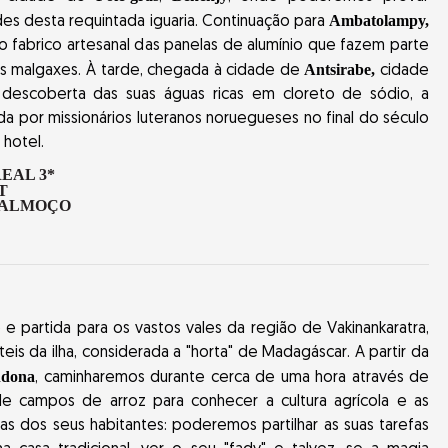
Ambatolampy,
des desta requintada iguaria. Continuação para
so fabrico artesanal das panelas de alumínio que fazem parte
Antsirabe,
as malgaxes. À tarde, chegada à cidade de
cidade
 descoberta das suas águas ricas em cloreto de sódio, a
da por missionários luteranos noruegueses no final do século
 hotel.
EAL 3*
-ALMOÇO
 partida para os vastos vales da região de Vakinankaratra,
eis da ilha, considerada a "horta" de Madagáscar. A partir da
dona
, caminharemos durante cerca de uma hora através de
 campos de arroz para conhecer a cultura agrícola e as
nas dos seus habitantes: poderemos partilhar as suas tarefas