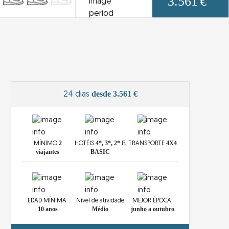
3.561
€
desde 3.561 €
24 dias
2
4*, 3*, 2* E
4X4
MÍNIMO
HOTÉIS
TRANSPORTE
viajantes
BASIC
EDAD MÍNIMA
Nível de atividade
MEJOR ÉPOCA
10 anos
Médio
junho a outubro