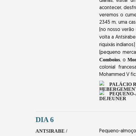
diárias, visitar
acontecer, desfr
veremos o cume d
2345 m, uma cas
(no nosso verão 
volta a Antsira
riquixás indianos)
(pequeno merc
Comboios
Mon
, o
colonial franc
Mohammed V ficou
PALÁCIO R
PEQUENO
DIA 6
ANTSIRABE /
Pequeno-almoço 