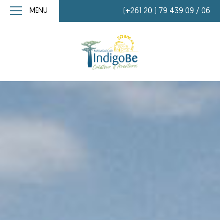
MENU
(+261 20 ) 79 439 09 / 06