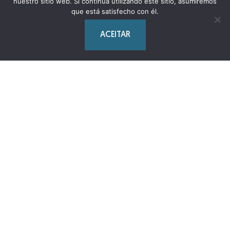
nuestro sitio web. Si continúa utilizando este sitio, asumiremos
Quantos dias aconselharias para viajar para a
que está satisfecho con él.
ilha?
ACEITAR
Qual é o grau de dificuldade das visitas aos
parques nacionais?
Como escolher a viagem certa para
Madagáscar?
Queres que eu faça um seguro?
O que deves levar?
Que guias e livros recomendas sobre
Madagáscar?