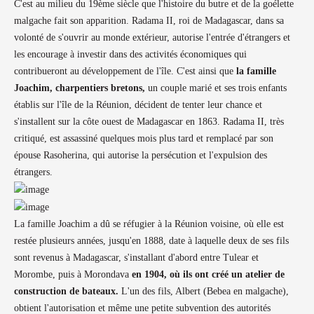
C'est au milieu du 19ème siècle que l'histoire du butre et de la goélette
malgache fait son apparition. Radama II, roi de Madagascar, dans sa
volonté de s'ouvrir au monde extérieur, autorise l'entrée d'étrangers et
les encourage à investir dans des activités économiques qui
contribueront au développement de l'île. C'est ainsi que
la famille
Joachim, charpentiers bretons,
un couple marié et ses trois enfants
établis sur l'île de la Réunion, décident de tenter leur chance et
s'installent sur la côte ouest de Madagascar en 1863. Radama II, très
critiqué, est assassiné quelques mois plus tard et remplacé par son
épouse Rasoherina, qui autorise la persécution et l'expulsion des
étrangers.
La famille Joachim a dû se réfugier à la Réunion voisine, où elle est
restée plusieurs années, jusqu'en 1888, date à laquelle deux de ses fils
sont revenus à Madagascar, s'installant d'abord entre Tulear et
Morombe, puis à Morondava
en 1904, où ils ont créé un atelier de
construction de bateaux.
L'un des fils, Albert (Bebea en malgache),
obtient l'autorisation et même une petite subvention des autorités