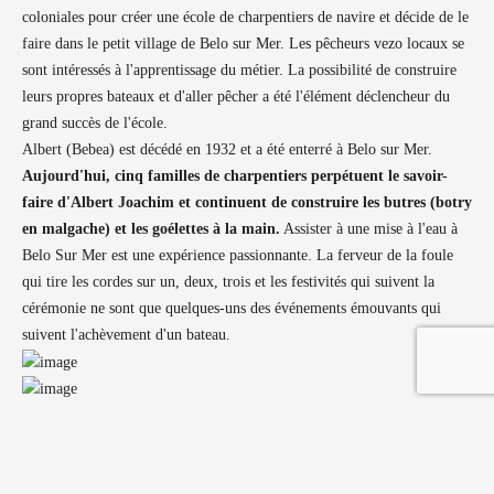
coloniales pour créer une école de charpentiers de navire et décide de le
faire dans le petit village de Belo sur Mer. Les pêcheurs vezo locaux se
sont intéressés à l'apprentissage du métier. La possibilité de construire
leurs propres bateaux et d'aller pêcher a été l'élément déclencheur du
grand succès de l'école.
Albert (Bebea) est décédé en 1932 et a été enterré à Belo sur Mer.
Aujourd'hui, cinq familles de charpentiers perpétuent le savoir-
faire d'Albert Joachim et continuent de construire les butres (botry
en malgache) et les goélettes à la main.
Assister à une mise à l'eau à
Belo Sur Mer est une expérience passionnante. La ferveur de la foule
qui tire les cordes sur un, deux, trois et les festivités qui suivent la
cérémonie ne sont que quelques-uns des événements émouvants qui
suivent l'achèvement d'un bateau.
La ville est également connue pour ses
mines de sel
. De nombreuses
familles sont chargées, génération après génération, d'extraire le sel afin
de conserver la nourriture de la population en l'absence de réfrigération.