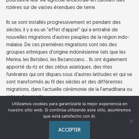
poursuivre leur vie agricole ancestrale en cultivant des
rizières sur de vastes étendues de terre.
Ils se sont installés progressivement et pendant des
siècles, il y a eu un "effet d'appel" qui a entraîné de
nouvelles migrations d'autres peuples de la région indo-
malaise. De ces premières migrations sont nés des
groupes ethniques d'origine indonésienne tels que les
Merina, les Betsileo, les Bezanozano... Ils ont également
apporté du riz et des zébus asiatiques, des rites
funéraires qui ont disparu sous d'autres latitudes et qui se
sont transformés au fil des siècles et des différentes
migrations, dans l'actuelle cérémonie de la Famadihana ou
retour des morts.
Utilizamos cookies para garantizarle la mejor experiencia en
nuestro sitio web. Si continúa utilizando este sitio, asumiremos
Dans les Highlands, Famadihana est la cérémonie capitale
que está satisfecho con él.
de chaque famille
, et il est considéré comme une honte (voire
une humiliation sociale) de ne pas célébrer tous les 5 ou 7 ans
ACCEPTER
(en fonction de la richesse de la famille) une telle fête en