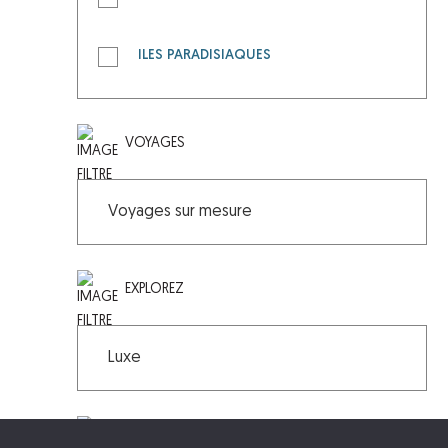
Toutes les destinations
Toute l'île
Sud
ILES PARADISIAQUES
Maurice et Rodrigues
Nord
Toute l'île
Reunion
Est
Nosy Be
Seychelles
Ouest
VOYAGES
Nosy Komba
Grand Sud
Nosy Tsarabanjina
Hautes terres
Nosy Saba
Nosy Ankao
EXPLOREZ
Archipel des Mitsio
Archipel des Radama
Île de Sainte Marie
DURÉE