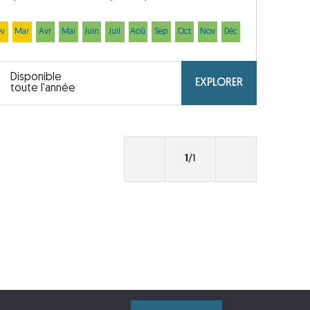
év
Mar
Avr
Mai
Juin
Juil
Aoû
Sep
Oct
Nov
Déc
Disponible
EXPLORER
toute l'année
1
/1