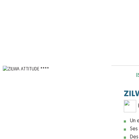
I
ZIL
Un 
Ses 
Des e