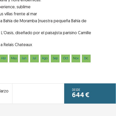
una y flora endémicas.
perience, sublime
s villas frente al mar
 la Bahía de Moramba (nuestra pequeña Bahía de
 L’Oasis, diseñado por el paisajista parisino Camille
a Relais Chateaux
Abr
May
Jun
Jul
Ago
Sep
Oct
Nov
Dic
DESDE
Marzo
644
€