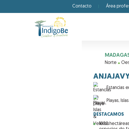
Contacto
Área profe
MADAGA
Norte
Oe
ANJAJAVY 
Estancias e
Playas, Isl
DESTACAMOS
1030 hectáreas