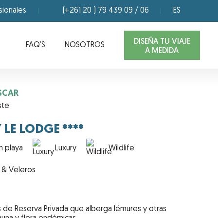
sionales
(+261 20 ) 79 439 09 / 06
ES
DISEÑA TU VIAJE
FAQ’S
NOSOTROS
A MEDIDA
SCAR
ste
LE LODGE ****
n playa
Luxury
Wildlife
as & Veleros
 de Reserva Privada que alberga lémures y otras