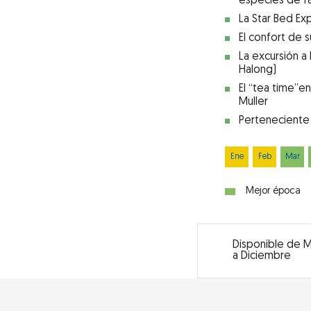
especies de fa
La Star Bed Ex
El confort de su
La excursión a
Halong)
El “tea time”en
Muller
Perteneciente 
Ene
Feb
Mar
Mejor época
Disponible de 
a Diciembre