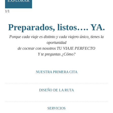
EXPLORAR
1
/1
Preparados, listos…. YA.
Porque cada viaje es distinto y cada viajero único, tienes la
oportunidad
de cocrear con nosotros TU VIAJE PERFECTO
Y te preguntas ¿Cómo?
NUESTRA PRIMERA CITA
Un encuentro vía Whatsapp o Zoom con nosotros para tomarnos un té o
DISEÑO DE LA RUTA
un café virtual y orientarte sobre lo que podemos ofrecerte según tus
premisas viajeras.
Cocreamos junto a ti, una ruta 100% a medida según tus preferencias:
SERVICIOS
alojamientos, vehículo, guía, visitas, actividades, encuentros…