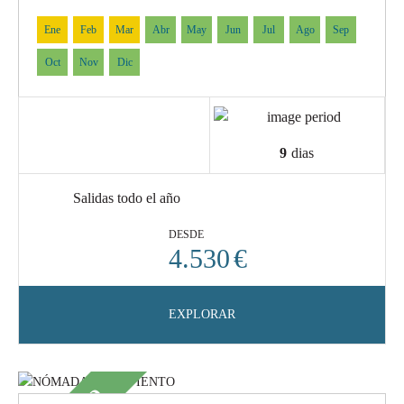
Ene
Feb
Mar
Abr
May
Jun
Jul
Ago
Sep
Oct
Nov
Dic
9
dias
Salidas todo el año
DESDE
4.530
€
EXPLORAR