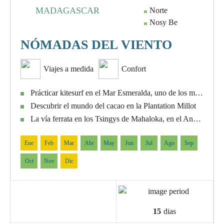
NOVEDAD
MADAGASCAR
Norte
Nosy Be
NÓMADAS DEL VIENTO
Viajes a medida
Confort
Prácticar kitesurf en el Mar Esmeralda, uno de los mejores escenários del océano índico
Descubrir el mundo del cacao en la Plantation Millot
La vía ferrata en los Tsingys de Mahaloka, en el Ankarana Oeste
Ene
Feb
Mar
Abr
May
Jun
Jul
Ago
Sep
Oct
Nov
Dic
15
dias