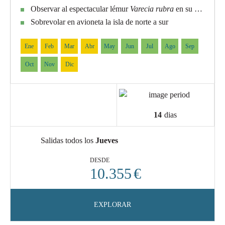
Observar al espectacular lémur
Varecia rubra
en su hábitat natural
Sobrevolar en avioneta la isla de norte a sur
Ene
Feb
Mar
Abr
May
Jun
Jul
Ago
Sep
Oct
Nov
Dic
14
dias
Salidas todos los
Jueves
DESDE
10.355
€
EXPLORAR