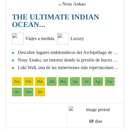
Nosy Ankao
THE ULTIMATE INDIAN
OCEAN...
Viajes a medida
Luxury
Descubre lugares emblemáticos del Archipiélago de Nosy Be como Nosy Tanikely, Shark Point, Manta Point, Roland Point, Abyss y Les Arche
Nosy Anako, un entorno donde la presión de buceo es prácticamente inexistente
Loki Wall, una de las inmersiones más espectaculares de la zona, con una pared que desciende abruptamente hasta grandes profundidades.
Ene
Feb
Mar
Abr
May
Jun
Jul
Ago
Sep
Oct
Nov
Dic
10
dias