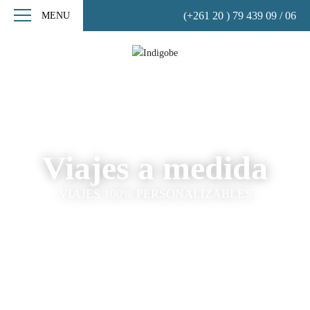
(+261 20 ) 79 439 09 / 06
MENU
Viajes a medida
VIAJES 100% PERSONALIZABLES