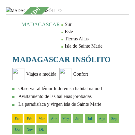
ESPECIAL KIDS
MADAGASCAR
Sur
Este
Tierras Altas
Isla de Sainte Marie
MADAGASCAR INSÓLITO
Viajes a medida
Confort
Observar al lémur Indri en su habitat natural
Avistamiento de las ballenas jorobadas
La paradisíaca y virgen isla de Sainte Marie
Ene
Feb
Mar
Abr
May
Jun
Jul
Ago
Sep
Oct
Nov
Dic