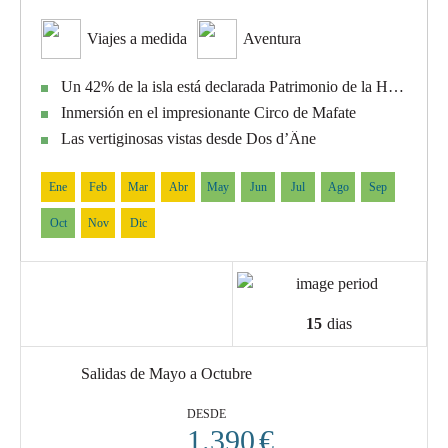
Viajes a medida
Aventura
Un 42% de la isla está declarada Patrimonio de la Humanidad por UNESCO
Inmersión en el impresionante Circo de Mafate
Las vertiginosas vistas desde Dos d’Âne
Ene
Feb
Mar
Abr
May
Jun
Jul
Ago
Sep
Oct
Nov
Dic
15
dias
Salidas de Mayo a Octubre
DESDE
1.390
€