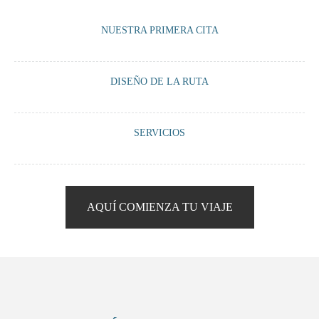
NUESTRA PRIMERA CITA
Un encuentro vía Whatsapp o Zoom con nosotros para tomarnos un té o
DISEÑO DE LA RUTA
un café virtual y orientarte sobre lo que podemos ofrecerte según tus
premisas viajeras.
Cocreamos junto a ti, una ruta 100% a medida según tus preferencias:
SERVICIOS
alojamientos, vehículo, guía, visitas, actividades, encuentros…
Te ofrecemos mejorar tu viaje con nuestras pequeñas “píldoras” que
harán que tu experiencia sea única y memorable.
AQUÍ COMIENZA TU VIAJE