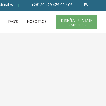
sionales
(+261 20 ) 79 439 09 / 06
ES
DISEÑA TU VIAJE
FAQ’S
NOSOTROS
A MEDIDA