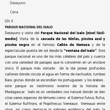
Desayuno
Cena
DÍA 9
PARQUE NACIONAL DEL ISALO
Desayuno y visita del
Parque Nacional del Isalo (nivel fácil-
medio)
. Visita de la
cascada de las Ninfas, piscina azul y
piscina negra
en el famoso
Cañón de Namaza
y de la
espectacular puesta de sol desde la
“ventana del Isalo”
. Este
parque nacional es uno de los más célebres del país y cuenta
con una variedad de paisajes que lo convierten en un enclave
único. El parque más visitado de la isla posee profundos
cañones donde circula el agua en forma de riachuelos, tumbas
Bara, grutas donde se escondían los portugueses y los árabes…
este parque es testimonio viviente de la historia de
Madagascar. Isalo es un verdadero zoo natural donde se dan
citas varies especies de lémures como el Eulemur Fulvus, Rufus,
el Eulemur Rufifrons, el Propithecus Verreauxi Verreauxi entre
otros, así como destacar la palmera endémica del isalo, la