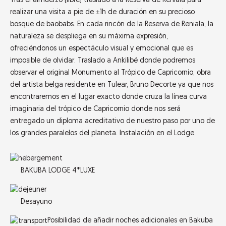
Tras el almuerzo (libre) traslado a la
Reserva de Reniala
para
realizar una visita a pie de ±1h de duración en su precioso
bosque de baobabs.
En cada rincón de la Reserva de Reniala, la
naturaleza se despliega en su máxima expresión,
ofreciéndonos un espectáculo visual y emocional que es
imposible de olvidar
. Traslado a Ankilibé donde podremos
observar el original
Monumento al Trópico de Capricornio,
obra
del artista belga residente en Tulear, Bruno Decorte ya que nos
encontraremos en el lugar exacto donde cruza la línea curva
imaginaria del trópico de Capricornio donde
nos será
entregado
un diploma acreditativo
de nuestro paso por uno de
los grandes paralelos del planeta. Instalación
en el Lodge.
BAKUBA LODGE 4*LUXE
Desayuno
Posibilidad de añadir noches adicionales en Bakuba