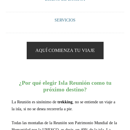
un café virtual y orientarte sobre lo que podemos ofrecerte según tus
premisas viajeras.
Cocreamos junto a ti, una ruta 100% a medida según tus preferencias:
SERVICIOS
alojamientos, vehículo, guía, visitas, actividades, encuentros…
Te ofrecemos mejorar tu viaje con nuestras pequeñas “píldoras” que
harán que tu experiencia sea única y memorable.
AQUÍ COMIENZA TU VIAJE
¿Por qué elegir Isla Reunión como tu
próximo destino?
La Reunión es sinónimo de
trekking
, no se entiende un viaje a
la isla, si no se desea recorrerla a pie.
Todas las montañas de la Reunión son Patrimonio Mundial de la
Humanidad por la UNESCO, es decir, un 40% de la isla. La