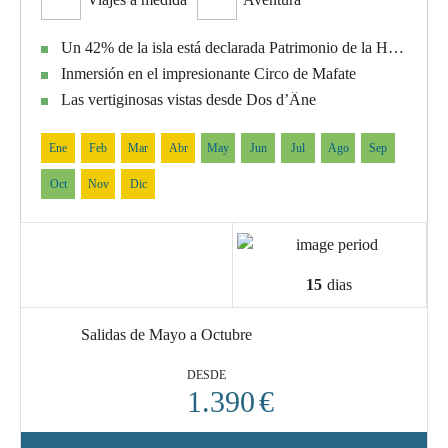
Un 42% de la isla está declarada Patrimonio de la Humanidad por UNESCO
Inmersión en el impresionante Circo de Mafate
Las vertiginosas vistas desde Dos d’Âne
Ene
Feb
Mar
Abr
May
Jun
Jul
Ago
Sep
Oct
Nov
Dic
15
dias
Salidas de Mayo a Octubre
DESDE
1.390
€