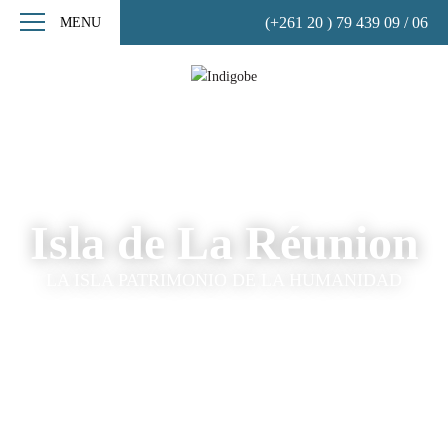
(+261 20 ) 79 439 09 / 06
MENU
Isla de La Réunion
LA ISLA PATRIMONIO DE LA HUMANIDAD