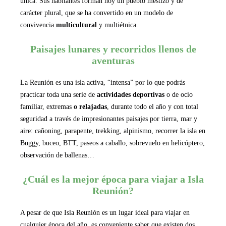
única. Sus habitantes forman hoy un pueblo mestizo y de
carácter plural, que se ha convertido en un modelo de
convivencia
multicultural
y multiétnica.
Paisajes lunares y recorridos llenos de
aventuras
La Reunión es una isla activa, “intensa” por lo que podrás
practicar toda una serie de
actividades deportivas
o de ocio
familiar, extremas
o relajadas
, durante todo el año y con total
seguridad a través de impresionantes paisajes por tierra, mar y
aire: cañoning, parapente, trekking, alpinismo, recorrer la isla en
Buggy, buceo, BTT, paseos a caballo, sobrevuelo en helicóptero,
observación de ballenas…
¿Cuál es la mejor época para viajar a Isla
Reunión?
A pesar de que Isla Reunión es un lugar ideal para viajar en
cualquier época del año, es conveniente saber que existen dos